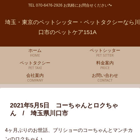
TEL 070-6476-2926 お気軽にお問合せください🐾
埼玉・東京のペットシッター・ペットタクシーなら川
口市のペットケア151A
ホーム
ペットシッター
HOME
PET SITTER
ペットタクシー
料金案内
PET TAXI
PRICE
会社案内
お問い合わせ
COMPANY
CONTACT
2021年5月5日 コーちゃんとロクちゃ
ん / 埼玉県川口市
4ヶ月ぶりのお世話、ブリショーのコーちゃんとマンチカ
ンのロクちゃん♪