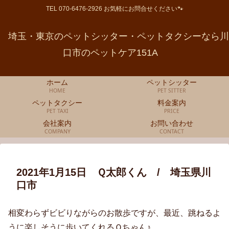
TEL 070-6476-2926 お気軽にお問合せください🐾
埼玉・東京のペットシッター・ペットタクシーなら川
口市のペットケア151A
ホーム
ペットシッター
HOME
PET SITTER
ペットタクシー
料金案内
PET TAXI
PRICE
会社案内
お問い合わせ
COMPANY
CONTACT
2021年1月15日 Ｑ太郎くん / 埼玉県川
口市
相変わらずビビりながらのお散歩ですが、最近、跳ねるよ
うに楽しそうに歩いてくれるＱちゃん♪